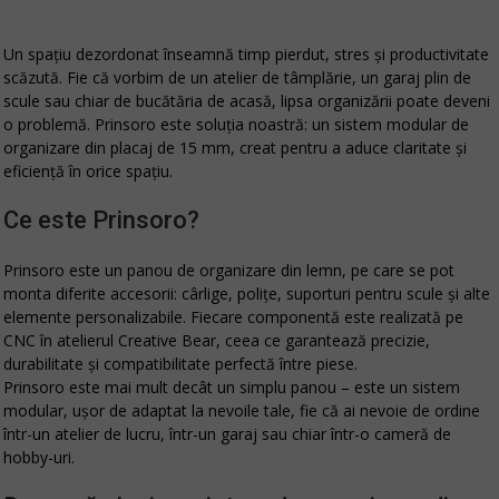
Un spațiu dezordonat înseamnă timp pierdut, stres și productivitate
scăzută. Fie că vorbim de un atelier de tâmplărie, un garaj plin de
scule sau chiar de bucătăria de acasă, lipsa organizării poate deveni
o problemă.
Prinsoro
este soluția noastră: un
sistem modular de
organizare din placaj de 15 mm
, creat pentru a aduce claritate și
eficiență în orice spațiu.
Ce este Prinsoro?
Prinsoro este un
panou de organizare din lemn
, pe care se pot
monta diferite accesorii: cârlige, polițe, suporturi pentru scule și alte
elemente personalizabile. Fiecare componentă este realizată pe
CNC în atelierul Creative Bear, ceea ce garantează precizie,
durabilitate și compatibilitate perfectă între piese.
Prinsoro este mai mult decât un simplu panou – este un
sistem
modular
, ușor de adaptat la nevoile tale, fie că ai nevoie de ordine
într-un atelier de lucru, într-un garaj sau chiar într-o cameră de
hobby-uri.