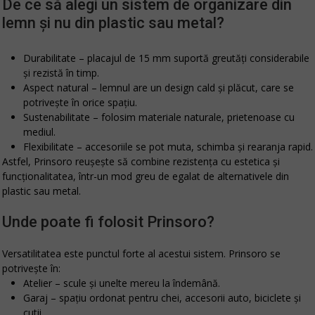
De ce să alegi un sistem de organizare din
lemn și nu din plastic sau metal?
Durabilitate
– placajul de 15 mm suportă greutăți considerabile
și rezistă în timp.
Aspect natural
– lemnul are un design cald și plăcut, care se
potrivește în orice spațiu.
Sustenabilitate
– folosim materiale naturale, prietenoase cu
mediul.
Flexibilitate
– accesoriile se pot muta, schimba și rearanja rapid.
Astfel, Prinsoro reușește să combine rezistența cu estetica și
funcționalitatea, într-un mod greu de egalat de alternativele din
plastic sau metal.
Unde poate fi folosit Prinsoro?
Versatilitatea este punctul forte al acestui sistem. Prinsoro se
potrivește în:
Atelier
– scule și unelte mereu la îndemână.
Garaj
– spațiu ordonat pentru chei, accesorii auto, biciclete și
cutii.