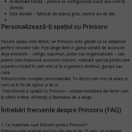
Ai libertate totală
– panoul se configurează exact așa cum îți
dorești.
Este durabil
– fabricat din placaj gros, rezistă ani de zile.
Personalizează-ți spațiul cu Prinsoro
Fiecare spațiu este diferit, iar Prinsoro este gândit să se adapteze
perfect nevoilor tale. Poți alege dintr-o gamă variată de accesorii
deja existente – cârlige, suporturi, polițe sau organizatoare – sau
putem crea împreună
accesorii custom
, realizate special pentru tine
și pentru modul în care vrei să îți organizezi atelierul, garajul sau
casa.
Prinsoro este complet personalizabil.
Tu decizi cum vrei să arate și
cum să îți fie de ajutor zi de zi.
Transformă-ți spațiul cu Prinsoro – soluția modulară din lemn care
îți oferă ordine, eficiență și libertatea de a alege.
Întrebări frecvente despre Prinsoro (FAQ)
1. Ce materiale sunt folosite pentru Prinsoro?
Prinsoro este realizat exclusiv din placaj de 15 mm, un material